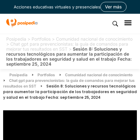
Ver más
Acciones educativas virtuales y presenciales
Posipedia
>
Portfolios
>
Comunidad nacional de conocimiento
>
Chat gpt para prevencionistas: la guía de comandos para
mejorar tus resultados en SST
>
Sesión 8: Soluciones y
recursos tecnológicos para aumentar la participación de
los trabajadores en seguridad y salud en el trabajo Fecha:
septiembre 25, 2024
>
>
Posipedia
Portfolios
Comunidad nacional de conocimiento
>
Chat gpt para prevencionistas: la guía de comandos para mejorar tus
>
Sesión 8: Soluciones y recursos tecnológicos
resultados en SST
para aumentar la participación de los trabajadores en seguridad
y salud en el trabajo Fecha: septiembre 25, 2024