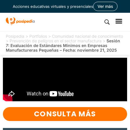
Ver más
Acciones educativas virtuales y presenciales
Posipedia
>
Portfolios
>
Comunidad nacional de conocimiento
>
Prevención de peligros en el sector manufactura
>
Sesión
7: Evaluación de Estándares Mínimos en Empresas
Manufactureras Pequeñas – Fecha: noviembre 21, 2025
CONSULTA MÁS