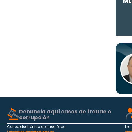
ME
Denuncia aquí casos de fraude o
corrupción
Correo electrónico de línea ética
Inc
Lineaetica@positiva.gov.co
cum