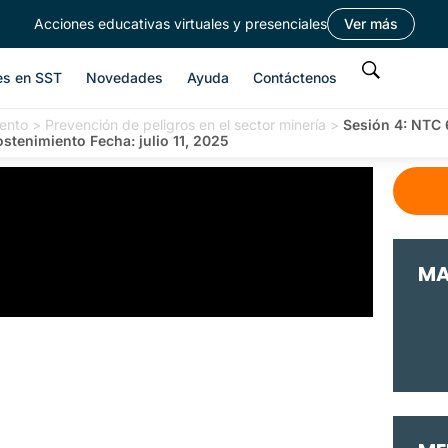
Acciones educativas virtuales y presenciales
Ver más
es en SST
Novedades
Ayuda
Contáctenos
ento
>
Prevención de peligros en el sector minería
>
Sesión 4: NTC 
stenimiento Fecha: julio 11, 2025
MA