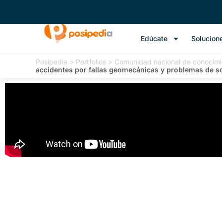
Edúcate
Solucion
Posipedia
>
Portfolios
>
Comunidad nacional de conocimi
accidentes por fallas geomecánicas y problemas de so