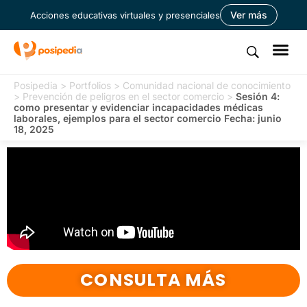
Ver más
Acciones educativas virtuales y presenciales
Posipedia
>
Portfolios
>
Comunidad nacional de conocimiento
>
Prevención de peligros en el sector comercio
>
Sesión 4:
como presentar y evidenciar incapacidades médicas
laborales, ejemplos para el sector comercio Fecha: junio
18, 2025
CONSULTA MÁS