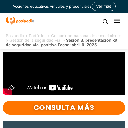
Ver más
Acciones educativas virtuales y presenciales
Posipedia
>
Portfolios
>
Comunidad nacional de conocimiento
>
Gestión de la seguridad vial
>
Sesión 3: presentación kit
de seguridad vial positiva Fecha: abril 9, 2025
CONSULTA MÁS