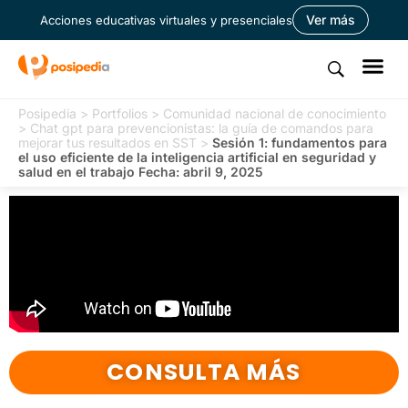
Ver más
Acciones educativas virtuales y presenciales
Posipedia
>
Portfolios
>
Comunidad nacional de conocimiento
>
Chat gpt para prevencionistas: la guía de comandos para
mejorar tus resultados en SST
>
Sesión 1: fundamentos para
el uso eficiente de la inteligencia artificial en seguridad y
salud en el trabajo Fecha: abril 9, 2025
CONSULTA MÁS