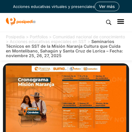
Ver más
Acciones educativas virtuales y presenciales
Posipedia
>
Portfolios
>
Comunidad nacional de conocimiento
>
Acciones educativas especiales en SST
>
Seminarios
Técnicos en SST de la Misión Naranja Cultura que Cuida
en Montelibano, Sahagún y Santa Cruz de Lorica – Fecha:
noviembre 25, 26, 27, 2025