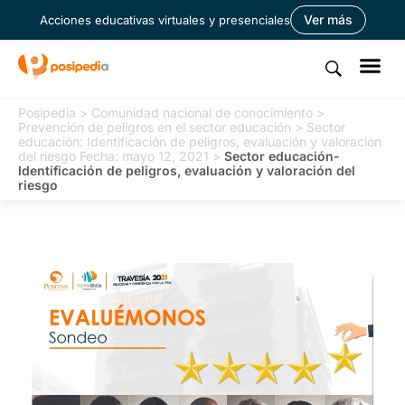
Ver más
Acciones educativas virtuales y presenciales
Posipedia
>
Comunidad nacional de conocimiento
>
Prevención de peligros en el sector educación
>
Sector
educación: Identificación de peligros, evaluación y valoración
del riesgo Fecha: mayo 12, 2021
>
Sector educación-
Identificación de peligros, evaluación y valoración del
riesgo