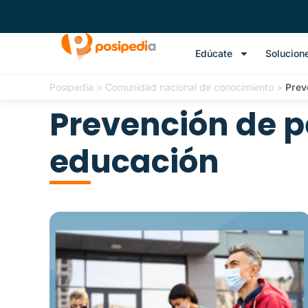
Edúcate
Solucion
Posipedia
>
Comunidad nacional de conocimiento
>
Prev
Prevención de pe
educación