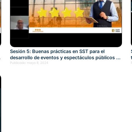
Sesión 5: Buenas prácticas en SST para el
desarrollo de eventos y espectáculos públicos en
el sector educación Fecha: mayo 8, 2024
Publicado:
mayo 8, 2024