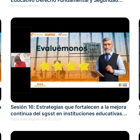
Laboral Fecha: febrero 20, 2025
Publicado:
febrero 23, 2025
a
Sesión 16: Estrategias que fortalecen a la mejora
continua del sgsst en instituciones educativas
Fecha: septiembre 18, 2024
Publicado:
septiembre 18, 2024