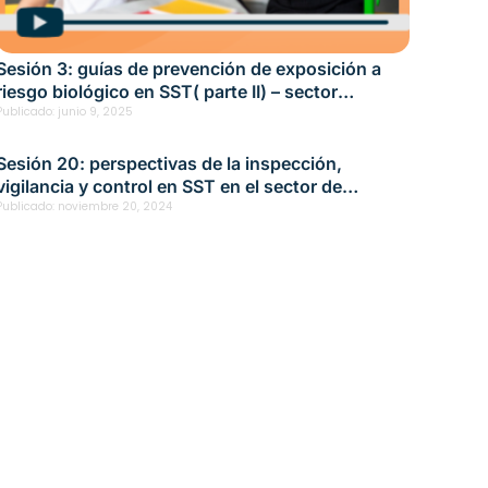
Sesión 3: guías de prevención de exposición a
riesgo biológico en SST( parte II) – sector
educación Fecha: mayo 29, 2025
Publicado:
junio 9, 2025
Sesión 20: perspectivas de la inspección,
vigilancia y control en SST en el sector de
educación Fecha: noviembre 20, 2024
Publicado:
noviembre 20, 2024