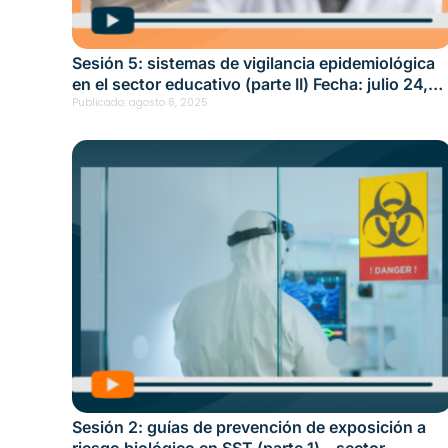
Sesión 5: sistemas de vigilancia epidemiológica
en el sector educativo (parte II) Fecha: julio 24,
2025
Publicado:
agosto 8, 2025
Sesión 2: guías de prevención de exposición a
riesgo biológico en SST (parte 1) – sector