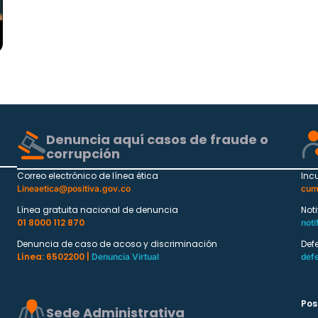
Denuncia aquí casos de fraude o
corrupción
Correo electrónico de línea ética
Inc
Lineaetica@positiva.gov.co
cum
Línea gratuita nacional de denuncia
Not
01 8000 112 870
noti
Denuncia de caso de acoso y discriminación
Def
Línea: 6502200 |
Denuncia Virtual
def
Pos
Sede Administrativa