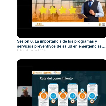
Sesión 6: La importancia de los programas y
servicios preventivos de salud en emergencias,
primeros auxilios y situaciones de riesgo en
Publicado:
junio 4, 2024
instituciones de educación Fecha: junio 4, 2024