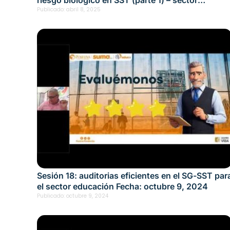
educación Fecha: marzo 27, 2025
Publicado:
abril 8, 2025
Sesión 18: auditorias eficientes en el SG-SST par
el sector educación Fecha: octubre 9, 2024
Publicado:
octubre 9, 2024