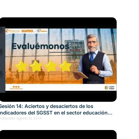
Sesión 14: Aciertos y desaciertos de los
indicadores del SGSST en el sector educación
Fecha: agosto 21, 2024
Publicado:
agosto 21, 2024