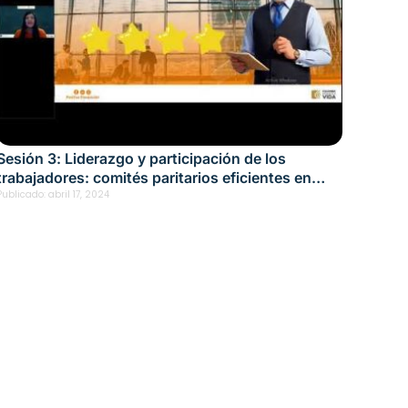
Sesión 3: Liderazgo y participación de los
trabajadores: comités paritarios eficientes en
SST en el sector educación Fecha: abril 17, 2024
Publicado:
abril 17, 2024