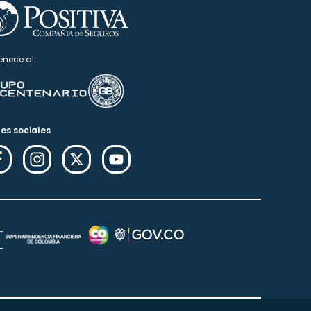
enece al:
es sociales