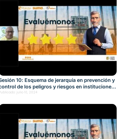
Sesión 10: Esquema de jerarquía en prevención y
control de los peligros y riesgos en instituciones
educativas Fecha: julio 10, 2024
Publicado:
julio 10, 2024