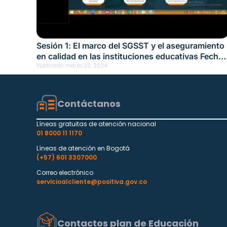
Sesión 1: El marco del SGSST y el aseguramiento
en calidad en las instituciones educativas Fecha:
Marzo 22, 2024
Publicado:
marzo 22, 2024
Contáctanos
Líneas gratuitas de atención nacional
01 8000 11 1170
Líneas de atención en Bogotá
(+57) 601 3307000
Correo electrónico
servicioalcliente@positiva.gov.co
Contactos plan de Educación