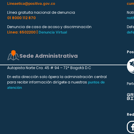
Lineaetica@positiva.gov.co
cum
Línea gratuita nacional de denuncia
Not
01 8000 112 870
noti
Denuncia de caso de acoso y discriminación
Def
Línea: 6502200 |
Denuncia Virtual
def
Pos
Sede Administrativa
Autopista Norte Cra. 45 # 94 – 72* Bogotá D.C
En esta dirección solo ópera la administración central
para recibir información dirígete a nuestros
puntos de
Pert
atención
Red