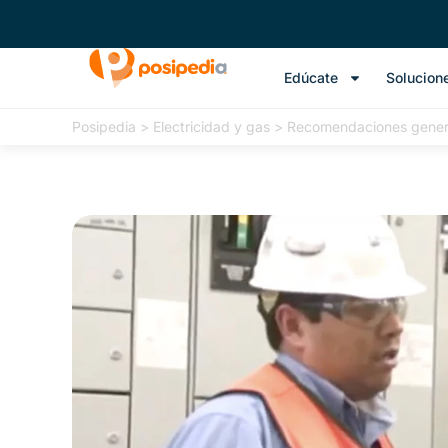
Edúcate
Solucion
Posipedia
>
Electricidad y gas
>
Recomendaciones general