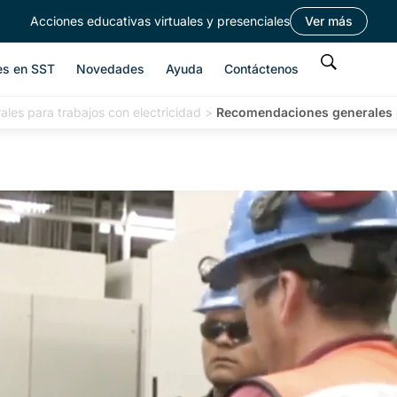
Acciones educativas virtuales y presenciales
Ver más
es en SST
Novedades
Ayuda
Contáctenos
es para trabajos con electricidad
>
Recomendaciones generales p