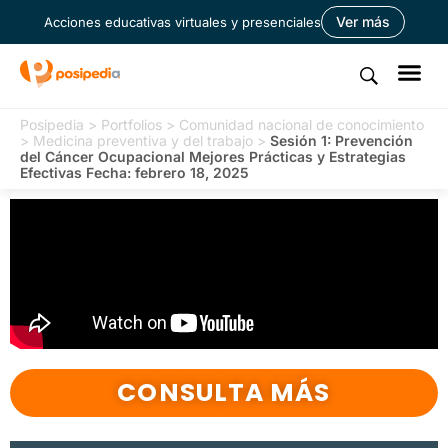
Ver más
Acciones educativas virtuales y presenciales
Posipedia
>
Portfolios
>
Comunidad nacional de conocimiento
>
Medicina preventiva y del trabajo
>
Sesión 1: Prevención
del Cáncer Ocupacional Mejores Prácticas y Estrategias
Efectivas Fecha: febrero 18, 2025
CONSULTA MÁS