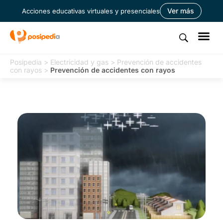
Ver más
Acciones educativas virtuales y presenciales
Posipedia
>
Electricidad y gas
>
Prevención de accidentes
con rayos
>
Prevención de accidentes con rayos