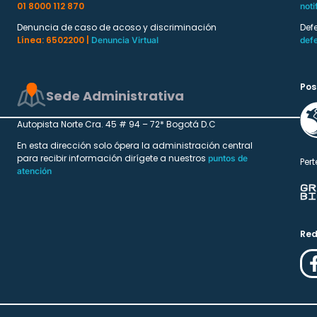
01 8000 112 870
noti
Denuncia de caso de acoso y discriminación
Def
Línea: 6502200 |
Denuncia Virtual
def
Pos
Sede Administrativa
Autopista Norte Cra. 45 # 94 – 72* Bogotá D.C
En esta dirección solo ópera la administración central
para recibir información dirígete a nuestros
puntos de
Pert
atención
Red