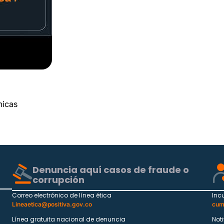
micas
Denuncia aquí casos de fraude o
corrupción
Correo electrónico de línea ética
Inc
Lineaetica@positiva.gov.co
cum
Línea gratuita nacional de denuncia
Not