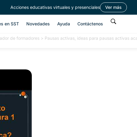
Acciones educativas virtuales y presenciales
Ver más
es en SST
Novedades
Ayuda
Contáctenos
ador de formadores
>
Pausas activas, ideas para pausas activas a