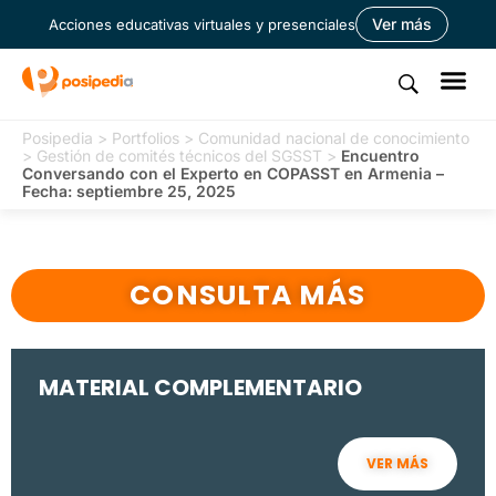
Ver más
Acciones educativas virtuales y presenciales
Posipedia
>
Portfolios
>
Comunidad nacional de conocimiento
>
Gestión de comités técnicos del SGSST
>
Encuentro
Conversando con el Experto en COPASST en Armenia –
Fecha: septiembre 25, 2025
CONSULTA MÁS
MATERIAL COMPLEMENTARIO
VER MÁS