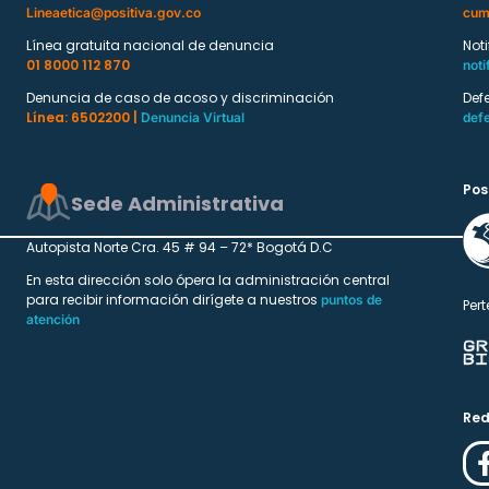
Lineaetica@positiva.gov.co
cum
Línea gratuita nacional de denuncia
Not
01 8000 112 870
noti
Denuncia de caso de acoso y discriminación
Def
Línea: 6502200 |
Denuncia Virtual
def
Pos
Sede Administrativa
Autopista Norte Cra. 45 # 94 – 72* Bogotá D.C
En esta dirección solo ópera la administración central
para recibir información dirígete a nuestros
puntos de
Pert
atención
Red