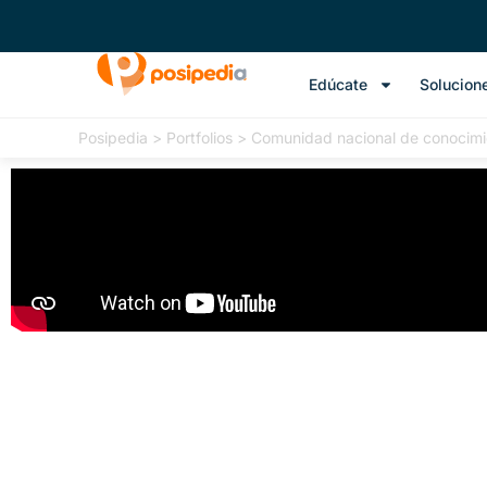
Edúcate
Solucion
Posipedia
>
Portfolios
>
Comunidad nacional de conocimi