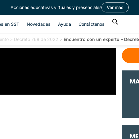
Acciones educativas virtuales y presenciales
Ver más
es en SST
Novedades
Ayuda
Contáctenos
ento
>
Decreto 768 de 2022
>
Encuentro con un experto – Decret
MA
ME