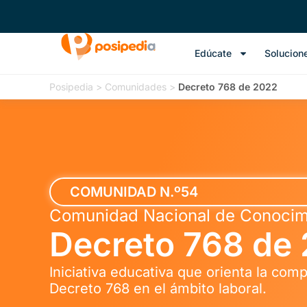
Edúcate
Solucion
Posipedia
>
Comunidades
>
Decreto 768 de 2022
COMUNIDAD N.º54
Comunidad Nacional de Conocim
Decreto 768 de
Iniciativa educativa que orienta la com
Decreto 768 en el ámbito laboral.