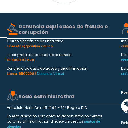
Denuncia aquí casos de fraude o
corrupción
Correo electrónico de línea ética
Inc
Lineaetica@positiva.gov.co
cum
Línea gratuita nacional de denuncia
Not
01 8000 112 870
noti
Denuncia de caso de acoso y discriminación
Def
Línea: 6502200 |
Denuncia Virtual
def
Pos
Sede Administrativa
Autopista Norte Cra. 45 # 94 – 72* Bogotá D.C
En esta dirección solo ópera la administración central
para recibir información dirígete a nuestros
puntos de
Pert
atención