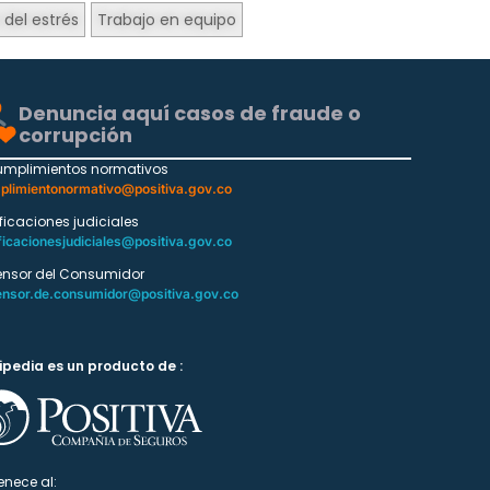
del estrés
Trabajo en equipo
Denuncia aquí casos de fraude o
corrupción
umplimientos normativos
plimientonormativo@positiva.gov.co
ificaciones judiciales
ficacionesjudiciales@positiva.gov.co
ensor del Consumidor
ensor.de.consumidor@positiva.gov.co
ipedia es un producto de :
enece al: