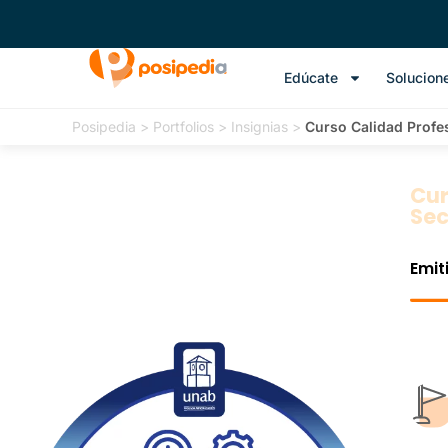
Edúcate
Solucion
Posipedia
>
Portfolios
>
Insignias
>
Curso Calidad Profes
Cur
Sec
Emit