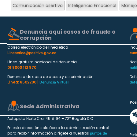
Comunicación asertiva
Inteligencia Emocional
Manejo 
Denuncia aquí casos de fraude o
corrupción
Correo electrónico de línea ética
Inc
Lineaetica@positiva.gov.co
cum
Línea gratuita nacional de denuncia
Not
01 8000 112 870
noti
Denuncia de caso de acoso y discriminación
Def
Línea: 6502200 |
Denuncia Virtual
def
Pos
Sede Administrativa
Autopista Norte Cra. 45 # 94 – 72* Bogotá D.C
En esta dirección solo ópera la administración central
para recibir información dirígete a nuestros
puntos de
Pert