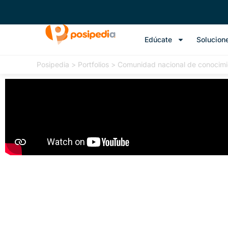
Edúcate
Solucion
Posipedia
>
Portfolios
>
Comunidad nacional de conocimi