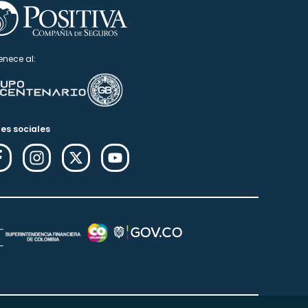
enece al:
es sociales