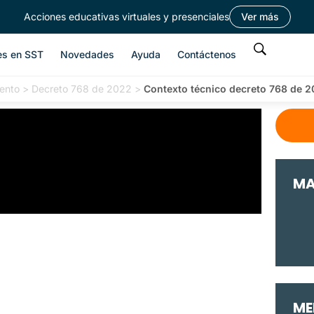
Acciones educativas virtuales y presenciales
Ver más
es en SST
Novedades
Ayuda
Contáctenos
ento
>
Decreto 768 de 2022
>
Contexto técnico decreto 768 de 2
MA
ME