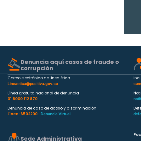
Denuncia aquí casos de fraude o
corrupción
Correo electrónico de línea ética
Inc
Lineaetica@positiva.gov.co
cum
Línea gratuita nacional de denuncia
Not
01 8000 112 870
noti
Denuncia de caso de acoso y discriminación
Def
Línea: 6502200 |
Denuncia Virtual
def
Pos
Sede Administrativa