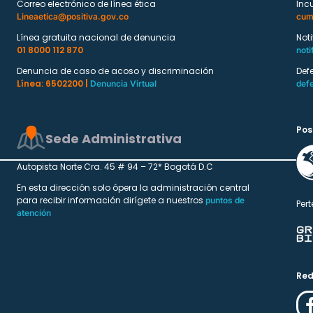
Correo electrónico de línea ética
Inc
Lineaetica@positiva.gov.co
cum
Línea gratuita nacional de denuncia
Not
01 8000 112 870
noti
Denuncia de caso de acoso y discriminación
Def
Línea: 6502200 |
Denuncia Virtual
def
Pos
Sede Administrativa
Autopista Norte Cra. 45 # 94 – 72* Bogotá D.C
En esta dirección solo ópera la administración central
para recibir información dirígete a nuestros
puntos de
Pert
atención
Red