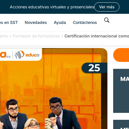
Acciones educativas virtuales y presenciales
Ver más
es en SST
Novedades
Ayuda
Contáctenos
ento
>
Formador de formadores
>
Certificación internacional como
MA