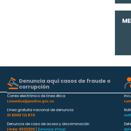
ME
Denuncia aquí casos de fraude o
corrupción
Correo electrónico de línea ética
Inc
Lineaetica@positiva.gov.co
cum
Línea gratuita nacional de denuncia
Not
01 8000 112 870
noti
Denuncia de caso de acoso y discriminación
Def
Línea: 6502200 |
Denuncia Virtual
def