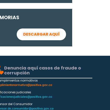
MORIAS
DESCARGAR AQUÍ
Denuncia aquí casos de fraude o
corrupción
umplimientos normativos
plimientonormativo@positiva.gov.co
ificaciones judiciales
ficacionesjudiciales@positiva.gov.co
ensor del Consumidor
ensor.de.consumidor@positiva.gov.co