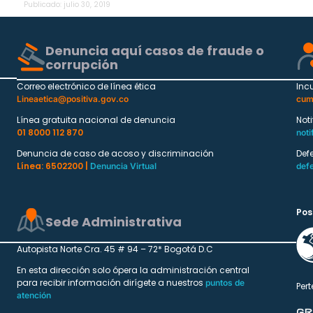
Publicado:
julio 30, 2019
Denuncia aquí casos de fraude o
corrupción
Correo electrónico de línea ética
Inc
Lineaetica@positiva.gov.co
cum
Línea gratuita nacional de denuncia
Not
01 8000 112 870
noti
Denuncia de caso de acoso y discriminación
Def
Línea: 6502200 |
Denuncia Virtual
def
Pos
Sede Administrativa
Autopista Norte Cra. 45 # 94 – 72* Bogotá D.C
En esta dirección solo ópera la administración central
para recibir información dirígete a nuestros
puntos de
Pert
atención