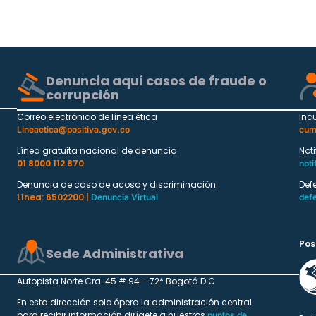
Denuncia aquí casos de fraude o
corrupción
Correo electrónico de línea ética
Inc
Lineaetica@positiva.gov.co
cum
Línea gratuita nacional de denuncia
Not
01 8000 112 870
noti
Denuncia de caso de acoso y discriminación
Def
Línea: 6502200 |
Denuncia Virtual
def
Pos
Sede Administrativa
Autopista Norte Cra. 45 # 94 – 72* Bogotá D.C
En esta dirección solo ópera la administración central
para recibir información dirígete a nuestros
puntos de