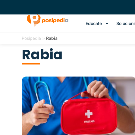
Edúcate
Solucion
Posipedia
>
Rabia
Rabia