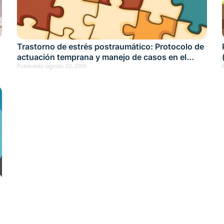
Trastorno de estrés postraumático: Protocolo de
actuación temprana y manejo de casos en el
entorno laboral
Publicado:
agosto 22, 2019