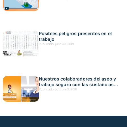
Fecha: marzo 6, 2025
Posibles peligros presentes en el
trabajo
Publicado:
julio 30, 2019
Nuestros colaboradores del aseo y
trabajo seguro con las sustancias
químicas
Publicado:
octubre 3, 2018