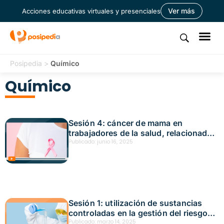
Ver más
Acciones educativas virtuales y presenciales
Posipedia
>
Químico
Químico
Sesión 4: cáncer de mama en
trabajadores de la salud, relacionado
con factores de riesgo ocupacional,
Publicado:
junio 16, 2025
químico y estrés laboral ¿existe?
Fecha: junio 3, 2025
Sesión 1: utilización de sustancias
controladas en la gestión del riesgo
químico -resolución 001 de 2015
Publicado:
marzo 14, 2025