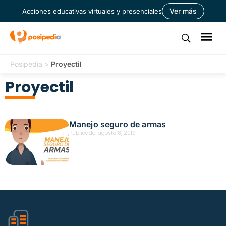
Ver más
Acciones educativas virtuales y presenciales
Posipedia
>
Proyectil
Proyectil
Manejo seguro de armas
Publicado:
agosto 8, 2019