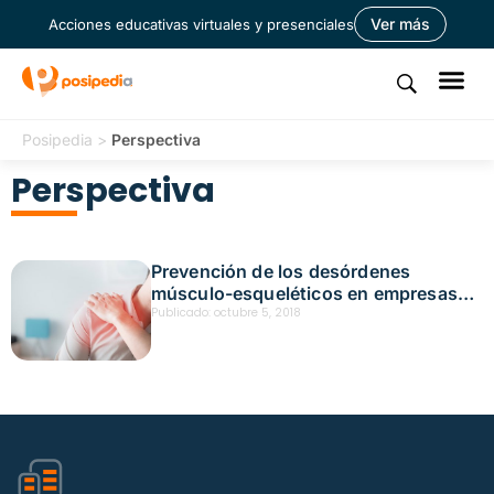
Ver más
Acciones educativas virtuales y presenciales
Posipedia
>
Perspectiva
Perspectiva
Prevención de los desórdenes
músculo-esqueléticos en empresas
afiliadas a Positiva Compañía de
Publicado:
octubre 5, 2018
Seguros/ARP