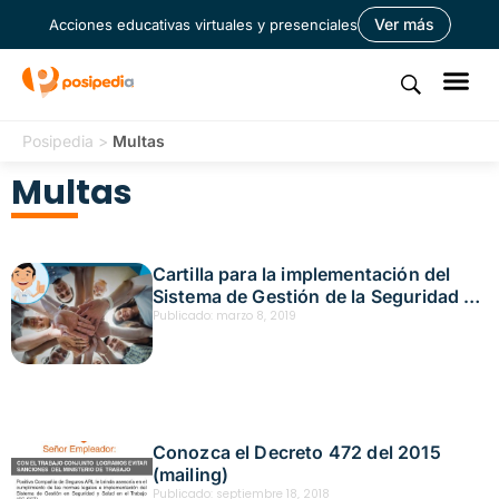
Ver más
Acciones educativas virtuales y presenciales
Posipedia
>
Multas
Multas
Cartilla para la implementación del
Sistema de Gestión de la Seguridad y
Salud en el Trabajo (SG-SST) en las
Publicado:
marzo 8, 2019
empresas
Conozca el Decreto 472 del 2015
(mailing)
Publicado:
septiembre 18, 2018