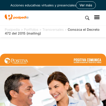
Ver más
Acciones educativas virtuales y presenciales
Posipedia
>
Portfolios
>
Transversales
>
Conozca el Decreto
472 del 2015 (mailing)