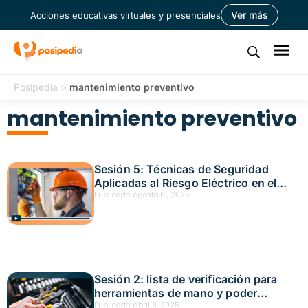
Ver más
Acciones educativas virtuales y presenciales
Posipedia
>
mantenimiento preventivo
mantenimiento preventivo
Sesión 5: Técnicas de Seguridad
Aplicadas al Riesgo Eléctrico en el
Trabajo Fecha: octubre 7, 2025
Publicado:
agosto 12, 2025
Sesión 2: lista de verificación para
herramientas de mano y poder
aplicadas a peligros mecánicos Fecha:
Publicado:
abril 9, 2025