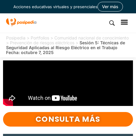
Ver más
Acciones educativas virtuales y presenciales
Posipedia
>
Portfolios
>
Comunidad nacional de conocimiento
>
Prevención de riesgos eléctricos
>
Sesión 5: Técnicas de
Seguridad Aplicadas al Riesgo Eléctrico en el Trabajo
Fecha: octubre 7, 2025
CONSULTA MÁS