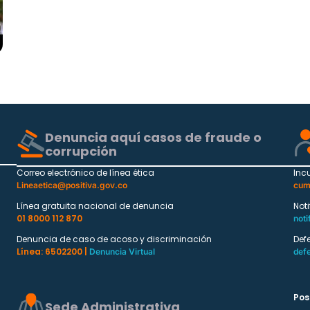
Denuncia aquí casos de fraude o
corrupción
Correo electrónico de línea ética
Inc
Lineaetica@positiva.gov.co
cum
Línea gratuita nacional de denuncia
Not
01 8000 112 870
noti
Denuncia de caso de acoso y discriminación
Def
Línea: 6502200 |
Denuncia Virtual
def
Pos
Sede Administrativa