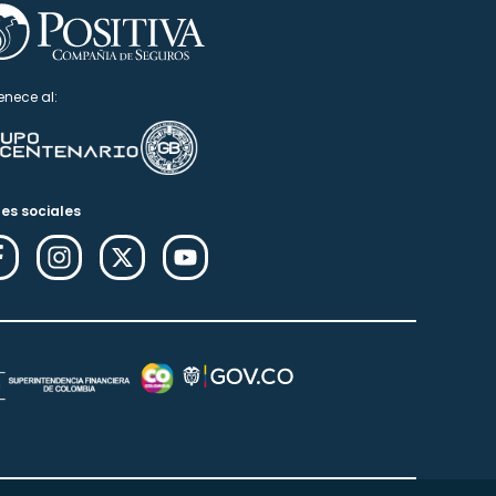
enece al:
es sociales