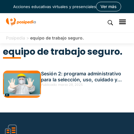
Ver más
Acciones educativas virtuales y presenciales
Posipedia
>
equipo de trabajo seguro.
equipo de trabajo seguro.
Sesión 2: programa administrativo
para la selección, uso, cuidado y
reposición de elementos de
Publicado:
marzo 28, 2025
protección personal Fecha: marzo 19,
2025