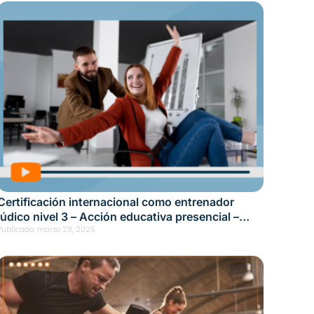
Certificación internacional como entrenador
lúdico nivel 3 – Acción educativa presencial –
Bogotá Fecha: marzo 19, 2025
Publicado:
marzo 28, 2025