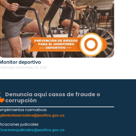
Monitor deportivo
Publicado:
noviembre 20, 2018
Denuncia aquí casos de fraude o
corrupción
umplimientos normativos
plimientonormativo@positiva.gov.co
ificaciones judiciales
ficacionesjudiciales@positiva.gov.co