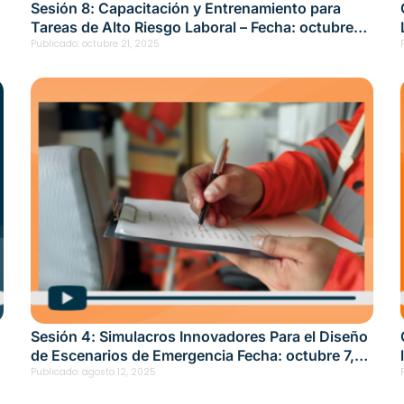
Sesión 8: Capacitación y Entrenamiento para
Tareas de Alto Riesgo Laboral – Fecha: octubre
14, 2025
Publicado:
octubre 21, 2025
Sesión 4: Simulacros Innovadores Para el Diseño
de Escenarios de Emergencia Fecha: octubre 7,
2025
Publicado:
agosto 12, 2025