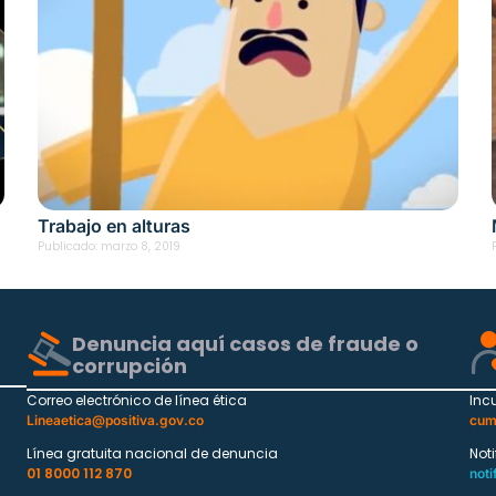
Trabajo en alturas
Publicado:
marzo 8, 2019
Denuncia aquí casos de fraude o
corrupción
Correo electrónico de línea ética
Inc
Lineaetica@positiva.gov.co
cum
Línea gratuita nacional de denuncia
Not
01 8000 112 870
noti