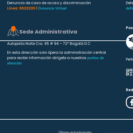
Denuncia de caso de acoso y discriminación
Def
Línea: 6502200 |
Denuncia Virtual
def
Pos
Sede Administrativa
Autopista Norte Cra. 45 # 94 – 72* Bogotá D.C
En esta dirección solo ópera la administración central
para recibir información dirígete a nuestros
puntos de
Pert
atención
Red
Última actualización: