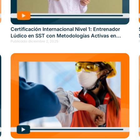
Certificación Internacional Nivel 1: Entrenador
Lúdico en SST con Metodologías Activas en
Cereté – Fecha: noviembre 14, 2025
Publicado:
diciembre 2, 2025