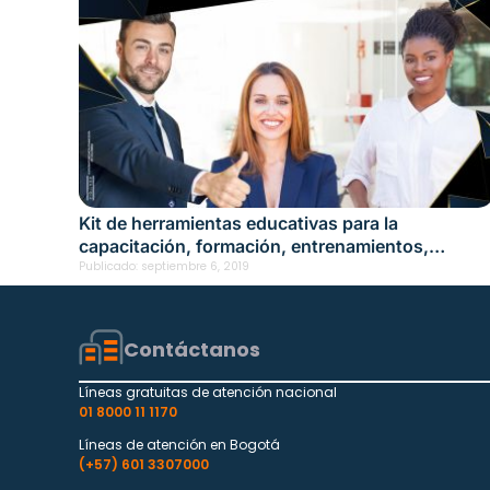
Kit de herramientas educativas para la
capacitación, formación, entrenamientos,
inducción y reinducción en SST
Publicado:
septiembre 6, 2019
Contáctanos
Líneas gratuitas de atención nacional
01 8000 11 1170
Líneas de atención en Bogotá
(+57) 601 3307000