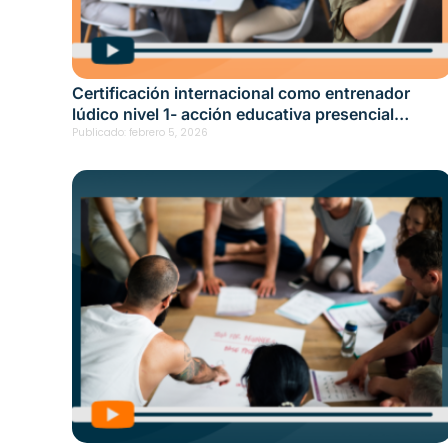
Certificación internacional como entrenador
lúdico nivel 1- acción educativa presencial
Medellín Fecha: junio 24, 2025
Publicado:
febrero 5, 2026