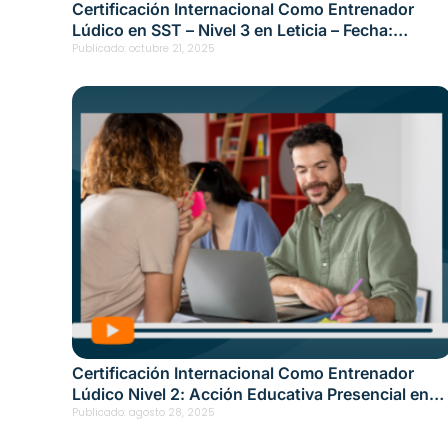
Certificación Internacional Como Entrenador
Lúdico en SST – Nivel 3 en Leticia – Fecha:
octubre 16, 2025
Publicado:
octubre 21, 2025
Certificación Internacional Como Entrenador
Lúdico Nivel 2: Acción Educativa Presencial en
Quibdó Fecha: 20 de agosto, 2025
Publicado:
agosto 28, 2025