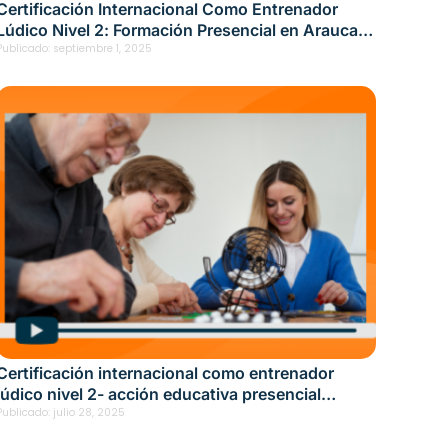
Certificación Internacional Como Entrenador
Lúdico Nivel 2: Formación Presencial en Arauca
— Fecha: 22 de agosto, 2025
Publicado:
septiembre 1, 2025
Certificación internacional como entrenador
lúdico nivel 2- acción educativa presencial
Florencia Fecha: julio 15, 2025
Publicado:
julio 28, 2025