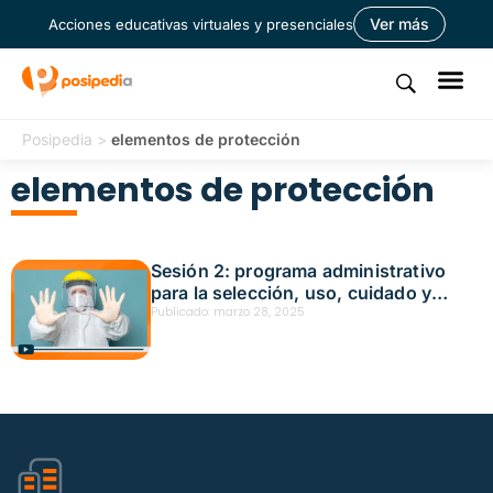
Ver más
Acciones educativas virtuales y presenciales
Posipedia
>
elementos de protección
elementos de protección
Sesión 2: programa administrativo
para la selección, uso, cuidado y
reposición de elementos de
Publicado:
marzo 28, 2025
protección personal Fecha: marzo 19,
2025