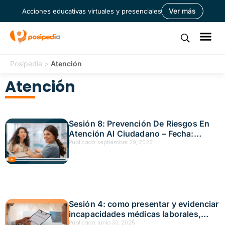
Ver más
Acciones educativas virtuales y presenciales
Posipedia
>
Atención
Atención
Sesión 8: Prevención De Riesgos En
Atención Al Ciudadano – Fecha:
noviembre 28, 2025
Publicado:
septiembre 29, 2025
Sesión 4: como presentar y evidenciar
incapacidades médicas laborales,
ejemplos para el sector comercio
Publicado:
junio 30, 2025