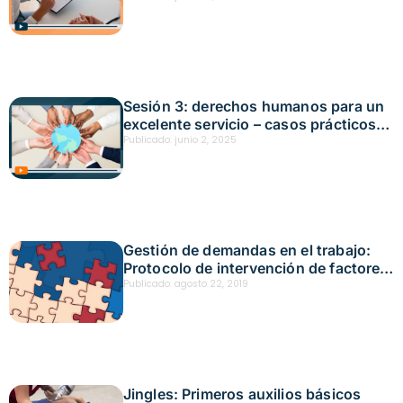
Fecha: junio 18, 2025
Sesión 3: derechos humanos para un
excelente servicio – casos prácticos
Fecha: mayo 22, 2025
Publicado:
junio 2, 2025
Gestión de demandas en el trabajo:
Protocolo de intervención de factores
psicosociales para trabajadores de la
Publicado:
agosto 22, 2019
salud y asistencia social
Jingles: Primeros auxilios básicos