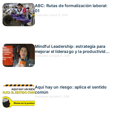
ABC: Rutas de formalización laboral:
01
Publicado:
marzo 8, 2019
Mindful Leadership: estrategia para
mejorar el liderazgo y la productividad
en HSE
Publicado:
octubre 8, 2018
Aquí hay un riesgo: aplica el sentido
común
Publicado:
octubre 3, 2018