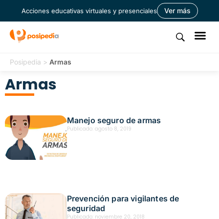
Ver más
Acciones educativas virtuales y presenciales
Posipedia
>
Armas
Armas
Manejo seguro de armas
Publicado:
agosto 8, 2019
Prevención para vigilantes de
seguridad
Publicado:
noviembre 20, 2018