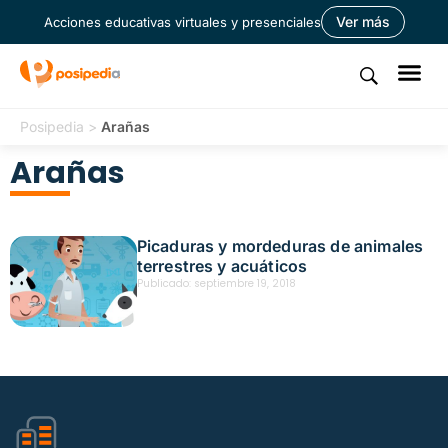
Ver más
Acciones educativas virtuales y presenciales
Posipedia
>
Arañas
Arañas
Picaduras y mordeduras de animales
terrestres y acuáticos
Publicado:
septiembre 19, 2018