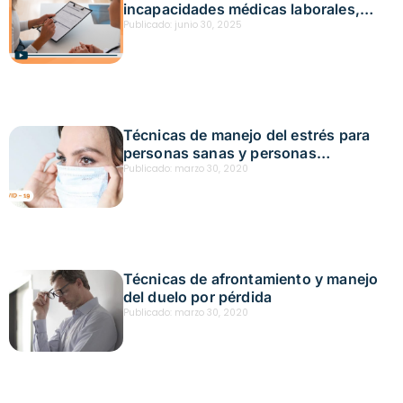
incapacidades médicas laborales,
ejemplos para el sector comercio
Publicado:
junio 30, 2025
Fecha: junio 18, 2025
Técnicas de manejo del estrés para
personas sanas y personas
contagiadas
Publicado:
marzo 30, 2020
Técnicas de afrontamiento y manejo
del duelo por pérdida
Publicado:
marzo 30, 2020