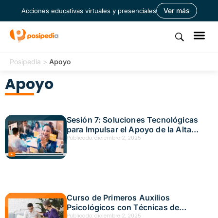
Ver más
Acciones educativas virtuales y presenciales
Posipedia
>
Apoyo
Apoyo
Sesión 7: Soluciones Tecnológicas
para Impulsar el Apoyo de la Alta
Dirección al SG-SST – Fecha:
Publicado:
diciembre 2, 2025
noviembre 19, 2025
Curso de Primeros Auxilios
Psicológicos con Técnicas de
Intervención en Crisis en Medellín –
Publicado:
diciembre 2, 2025