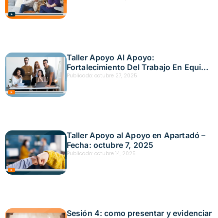
Fecha: noviembre 13, 2025
Taller Apoyo Al Apoyo:
Fortalecimiento Del Trabajo En Equipo
En Quibdó – Fecha: octubre 21, 2025
Publicado:
octubre 27, 2025
Taller Apoyo al Apoyo en Apartadó –
Fecha: octubre 7, 2025
Publicado:
octubre 14, 2025
Sesión 4: como presentar y evidenciar