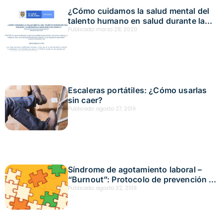
¿Cómo cuidamos la salud mental del
talento humano en salud durante la
emergencia sanitaria por covid-19?
Publicado:
marzo 28, 2020
Escaleras portátiles: ¿Cómo usarlas
sin caer?
Publicado:
agosto 27, 2019
Síndrome de agotamiento laboral –
“Burnout”: Protocolo de prevención y
actuación
Publicado:
agosto 22, 2019