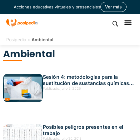
Ver más
Acciones educativas virtuales y presenciales
Posipedia
>
Ambiental
Ambiental
Sesión 4: metodologías para la
sustitución de sustancias químicas
como estrategia para el control del
Publicado:
julio 6, 2025
riesgo Fecha: junio 20, 2025
Posibles peligros presentes en el
trabajo
Publicado:
julio 30, 2019