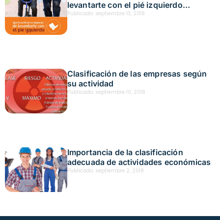
levantarte con el pié izquierdo
(mailing)
Publicado:
septiembre 13, 2018
Clasificación de las empresas según
su actividad
Publicado:
septiembre 10, 2018
Importancia de la clasificación
adecuada de actividades económicas
Publicado:
septiembre 2, 2018