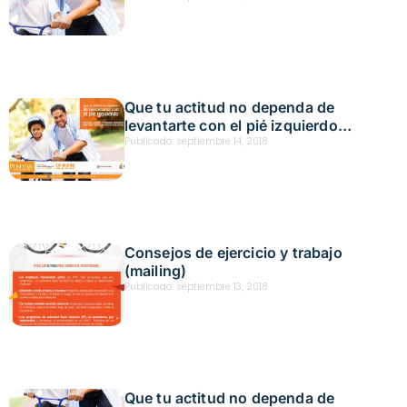
Que tu actitud no dependa de
levantarte con el pié izquierdo
(salvapantallas)
Publicado:
septiembre 14, 2018
Consejos de ejercicio y trabajo
(mailing)
Publicado:
septiembre 13, 2018
Que tu actitud no dependa de