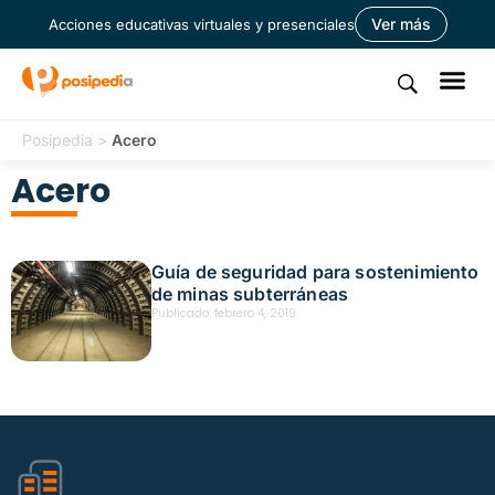
Ver más
Acciones educativas virtuales y presenciales
Posipedia
>
Acero
Acero
Guía de seguridad para sostenimiento
de minas subterráneas
Publicado:
febrero 4, 2019