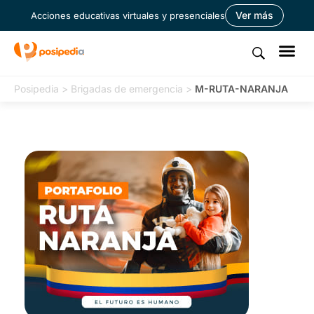
Ver más
Acciones educativas virtuales y presenciales
Posipedia
>
Brigadas de emergencia
>
M-RUTA-NARANJA