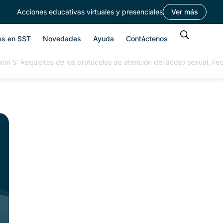
Acciones educativas virtuales y presenciales
Ver más
es en SST
Novedades
Ayuda
Contáctenos
ión 5: Requisitos de los protocolos de atención del acoso sexual, Fe