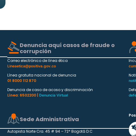
Denuncia aquí casos de fraude o
corrupción
Correo electrónico de línea ética
Inc
Lineaetica@positiva.gov.co
cum
Línea gratuita nacional de denuncia
Not
01 8000 112 870
noti
Denuncia de caso de acoso y discriminación
Def
Línea: 6502200 |
Denuncia Virtual
def
Pos
Sede Administrativa
Autopista Norte Cra. 45 # 94 – 72* Bogotá D.C