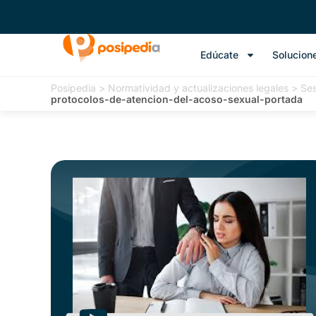
Edúcate
Solucion
Posipedia
>
Normatividad y actualizaciones legales
>
Ses
protocolos-de-atencion-del-acoso-sexual-portada