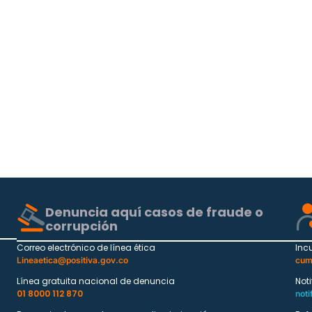
Denuncia aquí casos de fraude o
corrupción
Correo electrónico de línea ética
Inc
Lineaetica@positiva.gov.co
cum
Línea gratuita nacional de denuncia
Not
01 8000 112 870
noti