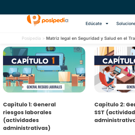
Edúcate
Solucion
Posipedia
>
Matriz legal en Seguridad y Salud en el Tr
Capítulo 1: General
Capítulo 2: Ge
riesgos laborales
SST (activida
(actividades
administrativ
administrativas)