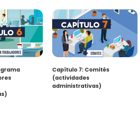
rograma
Capítulo 7: Comités
ores
(actividades
administrativas)
as)