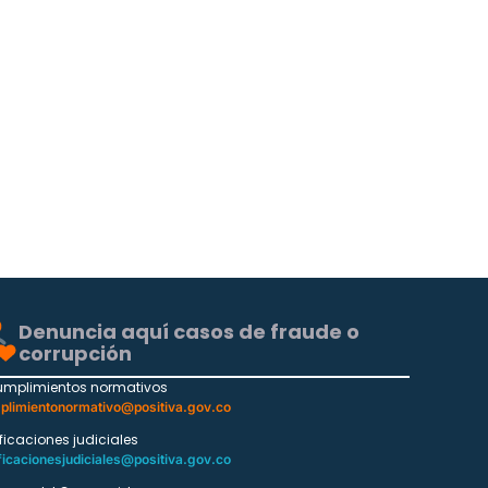
Denuncia aquí casos de fraude o
corrupción
umplimientos normativos
plimientonormativo@positiva.gov.co
ificaciones judiciales
ficacionesjudiciales@positiva.gov.co