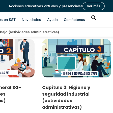
Acciones educativas virtuales y presenciales
Ver más
es en SST
Novedades
Ayuda
Contáctenos
abajo (actividades administrativas)
neral SG-
Capítulo 3: Higiene y
des
seguridad industrial
as)
(actividades
administrativas)