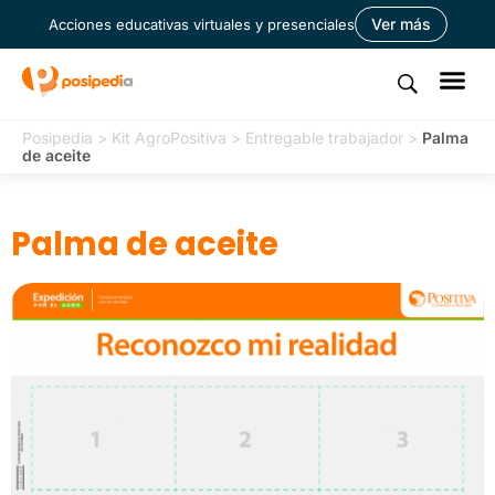
Ver más
Acciones educativas virtuales y presenciales
Posipedia
>
Kit AgroPositiva
>
Entregable trabajador
>
Palma
de aceite
Palma de aceite