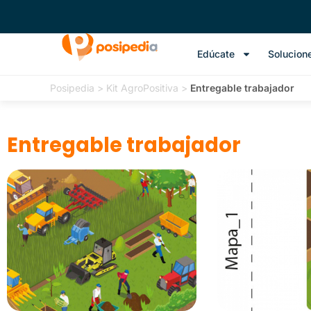
Edúcate
Solucion
Posipedia
>
Kit AgroPositiva
>
Entregable trabajador
Entregable trabajador