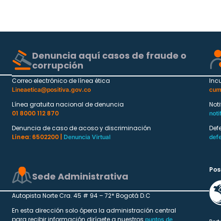
Denuncia aquí casos de fraude o
corrupción
Correo electrónico de línea ética
Inc
Lineaetica@positiva.gov.co
cum
Línea gratuita nacional de denuncia
Not
01 8000 112 870
noti
Denuncia de caso de acoso y discriminación
Def
Línea: 6502200 |
Denuncia Virtual
def
Pos
Sede Administrativa
Autopista Norte Cra. 45 # 94 – 72* Bogotá D.C
En esta dirección solo ópera la administración central
para recibir información dirígete a nuestros
puntos de