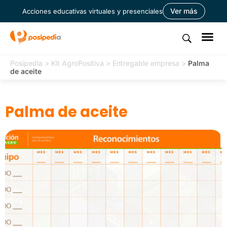
Ver más
Acciones educativas virtuales y presenciales
Posipedia
>
Kit AgroPositiva
>
Entregable empresa
>
Palma
de aceite
Palma de aceite