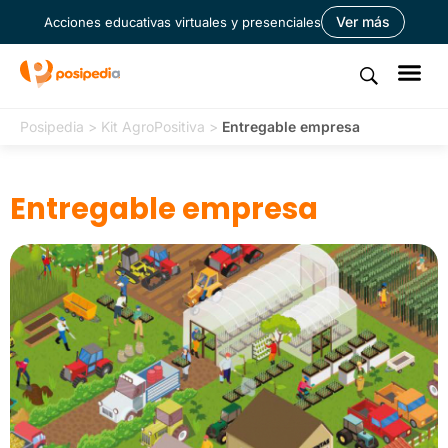
Ver más
Acciones educativas virtuales y presenciales
Posipedia
>
Kit AgroPositiva
>
Entregable empresa
Entregable empresa