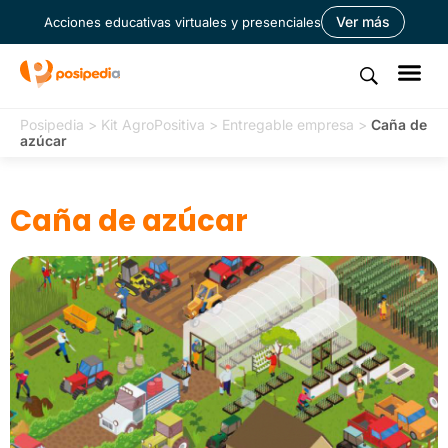
Ver más
Acciones educativas virtuales y presenciales
Posipedia
>
Kit AgroPositiva
>
Entregable empresa
>
Caña de
azúcar
Caña de azúcar