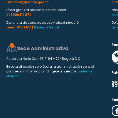
Lineaetica@positiva.gov.co
cum
Línea gratuita nacional de denuncia
Not
01 8000 112 870
noti
Denuncia de caso de acoso y discriminación
Def
Línea: 6502200 |
Denuncia Virtual
def
Pos
Sede Administrativa
Autopista Norte Cra. 45 # 94 – 72* Bogotá D.C
En esta dirección solo ópera la administración central
para recibir información dirígete a nuestros
puntos de
Pert
atención
Red