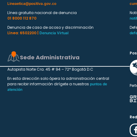
Lineaetica@positiva.gov.co
cum
Línea gratuita nacional de denuncia
Not
01 8000 112 870
noti
Denuncia de caso de acoso y discriminación
Def
Línea: 6502200 |
Denuncia Virtual
def
Pos
Sede Administrativa
Autopista Norte Cra. 45 # 94 – 72* Bogotá D.C
En esta dirección solo ópera la administración central
para recibir información dirígete a nuestros
puntos de
Pert
atención
Red