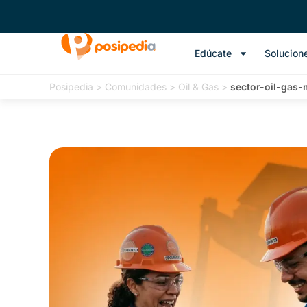
Edúcate
Solucion
Posipedia
>
Comunidades
>
Oil & Gas
>
sector-oil-gas